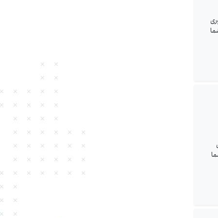
ای منصوری
ما
ری
ما