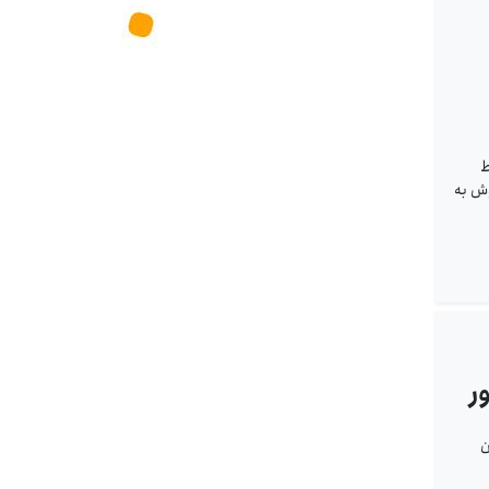
ط
وش به
ر
دن