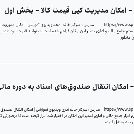
 – امکان مدیریت کپی قیمت کالا – بخش اول
https://www.sppcco.com/wp-content/uploads/2023/10/751.mp4 مدرس: سرکار خانم مجد ویدیوی آموزشی | امکان مدیری
ستم جامع مالی و اداری تدبیر این امکان فراهم شده است تا بتوانید قیمت وارد شده ب
ن منظور
– امکان انتقال صندوق‌های اسناد به دوره مال
https://www.sppcco.com/wp-content/uploads/2023/10/721.mp4 مدرس: سرکار خانم آذری ویدیوی آموزشی | امکان انتقال صن
م افزار جامع مالی و اداری تدبیر این امکان در اختیار شما قرار گرفته است تا درصورتی ک
ی بعد منتقل کنید،