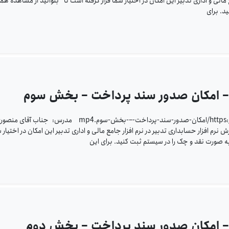
 مالی و اداری تدبیر این امکان در اختیار شما قرار گرفته است تا بتوانید از مشاهده هم
د. برای
ر – امکان صدور سند پرداخت – بخش سوم
https://www.sppcco.com/wp-content/uploads/2023/10/امکان-صدور-سند-پرداخت-–-بخش-سوم.mp4 مدرس: جناب آقای م
 افزار حسابداری تدبیر در نرم افزار جامع مالی و اداری تدبیر این امکان در اختیار 
به صورت نقد و چک را در سیستم ثبت کنید. برای این
ر – امکان صدور سند پرداخت – بخش دوم