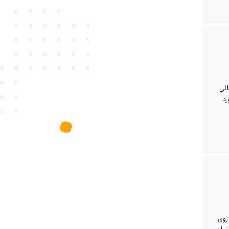
ت مالی
رد
ری روی