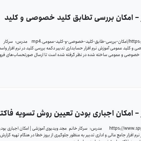
ر – امکان بررسی تطابق کلید خصوصی و کلید
https://www.sppcco.com/wp-content/uploads/2023/08/امکان-بررسی-طابق-کلید-خصوصی-و-کلید-عمومی.mp4 مدرس: سرکار
و کلید عمومی آموزش نرم افزار حسابداری تدبیر دکمه بررسی کلید در نرم افزار واس
ید خصوصی و عمومی ساخته شده در نظر گرفته شده است تا ارسال صورتحساب‌های فر
 – امکان اجباری بودن تعیین روش تسویه فاکتو
https://www.sppcco.com/wp-content/uploads/2023/06/905.mp4 مدرس: سرکار خانم مجد ویدیوی آموزشی | امکان اجباری بو
رم افزار جامع مالی و اداری تدبیر به منظور جلوگیری از بروز خطا در هنگام تهیه گزارش