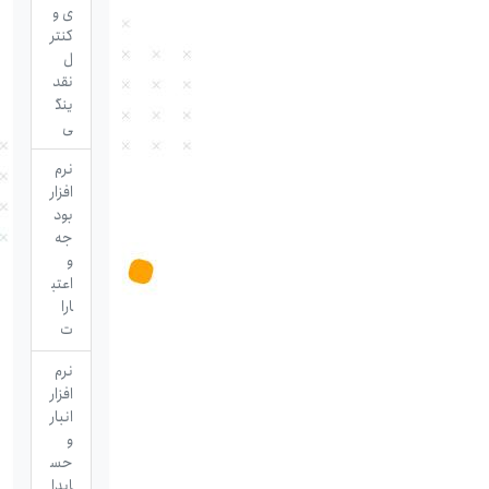
ی و
کنتر
ل
نقد
ینگ
ی
نرم
افزار
بود
جه
و
اعتب
ارا
ت
نرم
افزار
انبار
و
حس
ابدا