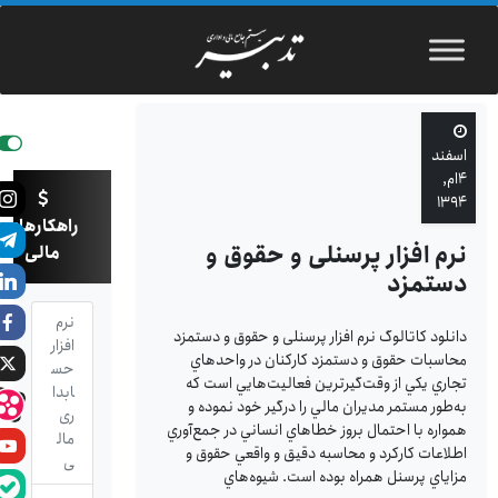
اسفند
۴ام,
۱۳۹۴
راهکارهای
نرم افزار پرسنلی و حقوق و
مالی
دستمزد
نرم
دانلود کاتالوگ نرم افزار پرسنلی و حقوق و دستمزد
افزار
محاسبات حقوق و دستمزد کارکنان در واحد‌هاي
حس
تجاري يکي از وقت‌گيرترين فعاليت‌هايي است که
ابدا
به‌طور مستمر مديران مالي را درگير خود نموده و
ری
همواره با احتمال بروز خطاهاي انساني در جمع‌آوري
مال
اطلاعات کارکرد و محاسبه دقيق و واقعي حقوق و
ی
مزاياي پرسنل همراه بوده است. شيوه‌هاي