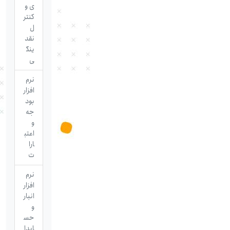
ی و
کنتر
ل
نقد
ینگ
ی
نرم
افزار
بود
جه
و
اعتب
ارا
ت
نرم
افزار
انبار
و
حس
ابدا