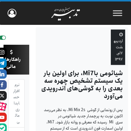
اردیبه
شت
۷ام,
راهکارهای
۱۳۹۷
مالی
شیائومی باMi7، برای اولین بار
یک سیستم تشخیص چهره سه
نرم
بعدی را به گوشی‌های اندرویدی
افزار
می‌آورد
حس
ابدا
ری
پس از رونمایی از گوشی Mi Mix 2s، به نظر می‌رسد
مال
اکنون نوبت به پرچمدار جدید شیائومی در
ی
سری Mi رسیده که معرفی و روانه بازار شود. Mi7،
اولین اسمارت فون اندرویدی است که از سیستم