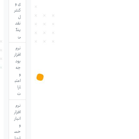
ی و
کنتر
ل
نقد
ینگ
ی
نرم
افزار
بود
جه
و
اعتب
ارا
ت
نرم
افزار
انبار
و
حس
ابدا