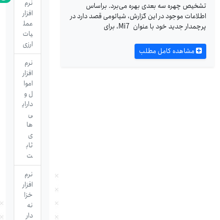
نرم
تشخیص چهره سه بعدی بهره می‌برد. براساس
افزار
اطلاعات موجود در این گزارش، شیائومی قصد دارد در
عمل
پرچمدار جدید خود با عنوان Mi7، برای
یات
ارزی
مشاهده کامل مطلب
نرم
افزار
اموا
ل و
دارای
ی
ها
ی
ثاب
ت
نرم
افزار
خزا
نه
دار