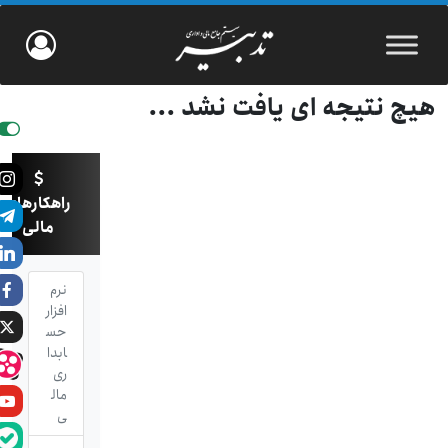
هیچ نتیجه ای یافت نشد ...
راهکارهای
مالی
نرم
افزار
حس
ابدا
ری
مال
ی