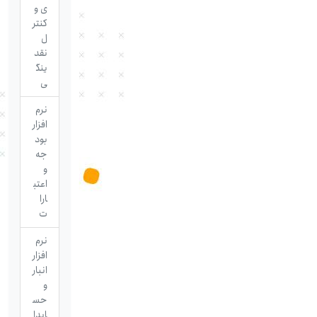
ی و
کنتر
ل
نقد
ینگ
ی
نرم
افزار
بود
جه
و
اعتب
ارا
ت
نرم
افزار
انبار
و
حس
ابدا