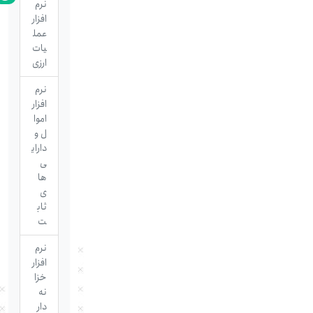
نرم
افزار
عمل
یات
ارزی
نرم
افزار
اموا
ل و
دارای
ی
ها
ی
ثاب
ت
نرم
افزار
خزا
نه
دار