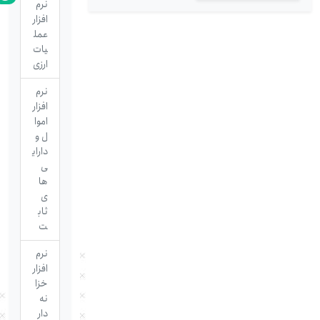
نرم
افزار
عمل
یات
ارزی
نرم
افزار
اموا
ل و
دارای
ی
ها
ی
ثاب
ت
نرم
افزار
خزا
نه
دار