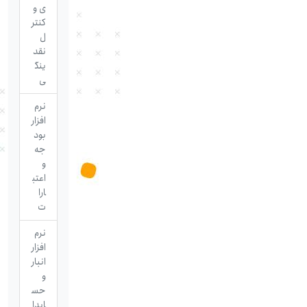
ی و
کنتر
ل
نقد
ینگ
ی
نرم
افزار
بود
جه
و
اعتب
ارا
ت
نرم
افزار
انبار
و
حس
ابدا