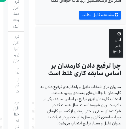
استراتژی از متخصصین ارتباطات حرفه‌ای کمک
نرم
افزار
عمل
مشاهده کامل مطلب
یات
ارزی
نرم
آبان
افزار
۸ام,
اموا
۱۳۹۶
ل و
دارای
چرا ترفیع دادن کارمندان بر
ی
اساس سابقه کاری غلط است
ها
ی
ثاب
مدیران برای انتخاب دلایل و راهکارهای ترفیع دادن به
ت
کارمندان با چالش‌های متعددی روبرو هستند.
انتخاب کارمندان لایق ترفیع بر اساس سابقه، یکی از
نرم
نادرست‌ترین شیوه‌ها است. سال‌هاست که در
افزار
شرکت‌های سنتی و حتی بعضی از کسب و کارهای
خزا
نوپا، سابقه‌ی کاری و سال‌های حضور در شرکت به
نه
عنوان دلیل و معیار ترفیع انتخاب می‌شود.
دار