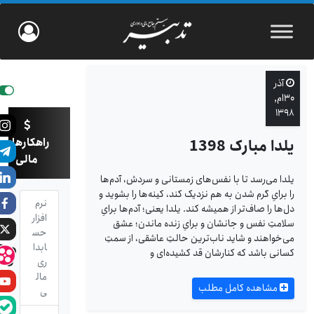
آذر
۳۰ام,
۱۳۹۸
راهکارهای
یلدا مبارک 1398
مالی
یلدا می‌رسد تا با نفس‌های زمستانی و سردش، آدم‌ها
را برایِ گرم شدن به هم نزدیک کند، کینه‌ها را بشوید و
نرم
دل‌ها را صاف‌تر از همیشه کند. یلدا یعنی؛ آدم‌ها برایِ
افزار
سلامتِ نفس و جانشان و برایِ زنده ماندن؛ عشق
حس
می‌خواهند و شاید ناب‌ترین حالتِ عاشقی، از سمتِ
ابدا
کسانی باشد که کنارشان قد کشیده‌ای و
ری
مال
مشاهده کامل مطلب
ی