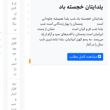
ی و
یلدایتان خجسته باد
کنتر
ل
نقد
یلدایتان خجسته باد شب یلدا همیشه جاودانی
ینگ
است زمستان را بهار زندگانی است شب
ی
یلدا شب فر و کیان است نشان از سنت
ایرانیان است زمستان با قدم‌های سرد و آرام از راه
نرم
می‌رسد. به رسم کهن ایرانیان، یلدا بلندترین شب
افزار
سال را در آغاز
بود
جه
مشاهده کامل مطلب
و
اعتب
ارا
ت
نرم
افزار
انبار
و
حس
ابدا