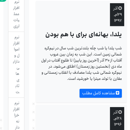
نرم
افزار
آذر
عمل
۲۹ام,
یات
۱۳۹۷
ارزی
یلدا، بهانه‌ای برای با هم بودن
نرم
افزار
شب یلدا یا شب چلّه بلندترین شب سال در نیم‌کره
اموا
شمالی زمین است. این شب به زمان بین غروب
ل و
آفتاب از ۳۰ آذر (آخرین روز پاییز) تا طلوع آفتاب در اول
دارای
ماه دی (نخستین روز زمستان) اطلاق می‌شود. در
ی
نیم‌کره شمالی شب یلدا مصادف با انقلاب زمستانی و
ها
مقارن با تولد میترا یا خورشید است.
ی
ثاب
ت
مشاهده کامل مطلب
نرم
افزار
آذر
خزا
۲۸ام,
نه
۱۳۹۶
دار