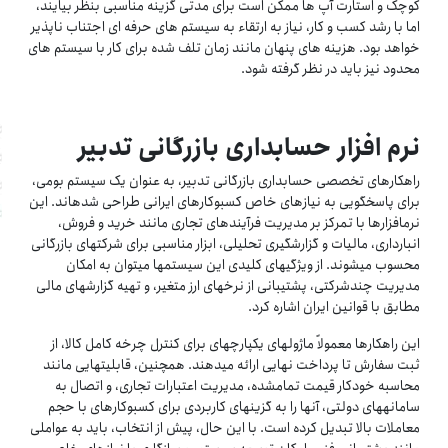
کوچک و استارت آپ ها ممکن است برای مدتی گزینه مناسبی بنظر بیایند،
اما با رشد کسب و کار، نیاز به ارتقاء به سیستم های حرفه ای اجتناب ناپذیر
خواهد بود. هزینه های پنهان مانند زمان تلف شده برای کار با سیستم های
محدود نیز باید در نظر گرفته شود.
نرم افزار حسابداری بازرگانی تدبیر
راهکارهای تخصصی حسابداری بازرگانی تدبیر، به عنوان یک سیستم بومی،
برای پاسخگویی به نیازهای خاص کسبوکارهای ایرانی طراحی شدهاند. این
نرمافزارها با تمرکز بر مدیریت فرآیندهای تجاری مانند خرید و فروش،
انبارداری، مالیات و گزارشگیری تحلیلی، ابزار مناسبی برای شرکتهای بازرگانی
محسوب میشوند. از ویژگیهای کلیدی این سیستمها میتوان به امکان
مدیریت چندشرکتی، پشتیبانی از نرخهای ارز متغیر، و تهیه گزارشهای مالی
مطابق با قوانین ایران اشاره کرد.
این راهکارها معمولاً ماژولهای یکپارچهای برای کنترل چرخه کامل کالا، از
ثبت سفارش تا پرداخت نهایی ارائه میدهند. همچنین، قابلیتهایی مانند
محاسبه خودکار قیمت تمامشده، مدیریت اعتبارات تجاری، و اتصال به
سامانههای دولتی، آنها را به گزینهای کاربردی برای کسبوکارهای با حجم
معاملات بالا تبدیل کرده است. با این حال، پیش از انتخاب، باید به عواملی