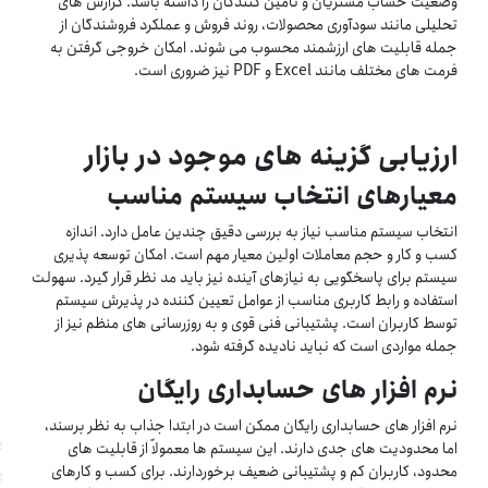
وضعیت حساب مشتریان و تأمین کنندگان را داشته باشد. گزارش های
تحلیلی مانند سودآوری محصولات، روند فروش و عملکرد فروشندگان از
جمله قابلیت های ارزشمند محسوب می شوند. امکان خروجی گرفتن به
فرمت های مختلف مانند Excel و PDF نیز ضروری است.
ارزیابی گزینه های موجود در بازار
معیارهای انتخاب سیستم مناسب
انتخاب سیستم مناسب نیاز به بررسی دقیق چندین عامل دارد. اندازه
کسب و کار و حجم معاملات اولین معیار مهم است. امکان توسعه پذیری
سیستم برای پاسخگویی به نیازهای آینده نیز باید مد نظر قرار گیرد. سهولت
استفاده و رابط کاربری مناسب از عوامل تعیین کننده در پذیرش سیستم
توسط کاربران است. پشتیبانی فنی قوی و به روزرسانی های منظم نیز از
جمله مواردی است که نباید نادیده گرفته شود.
نرم افزار های حسابداری رایگان
نرم افزار های حسابداری رایگان ممکن است در ابتدا جذاب به نظر برسند،
اما محدودیت های جدی دارند. این سیستم ها معمولاً از قابلیت های
محدود، کاربران کم و پشتیبانی ضعیف برخوردارند. برای کسب و کارهای