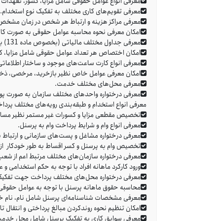
معرفی انواع عوامل حقوقی شامل مزایا، کسور، تعهدات ک
معرفی تقویم‌های کاری مختلف به تفکیک نوع استخدام.
معرفی مراکز هزینه و ارتباط هر شخص در زمان مشخص ب
امکان معرفی نحوه محاسبه عوامل حقوقی به صورت کاملا 
معرفی جداول مختلف مالیاتی (بخصوص ماده 131) به فرم دلخواه و منطبق با آخرین تغییرات.
امکان اختصاص هر تعداد عوامل حقوقی شامل مزایا، کسو
معرفی انواع کارت ساعت‌های موجود و ساختار اطلاعات
امکان معرفی عوامل خاص نظیر بازخرید، مرخصی، ذخیره
معرفی محل‌های مختلف خدمت.
معرفی درختواره واحدهای مختلف سازمان به صورت پوی
معرفی انواع استخدام و طبقه‌بندی رویه‌های مختلف پردا
تخصیص مقطعی مزایا و کسورات غیر مستمر نظیر مساعد
معرفی انواع وام و شرایط پرداخت وام به پرسنل.
معرفی درختواره مشاغل و پست‌های سازمانی و ارتباط ب
تخصیص وام به پرسنل و کسر اقساط به طور خودکار از 
معرفی درختواره سازمان‌های مختلف مرتبط اعم از شعب 
ورود کارکرد ماهانه افراد با توجه به حکم استخدامی و ع
معرفی درختواره محل‌های مختلف پرداخت جهت تفکی
محاسبه حقوق ماهانه پرسنل با توجه به عوامل حقوقی (
معرفی مشخصات شناسنامه‌ای پرسنل شامل نام، نام خانو
امکان تنظیم نحوه روندکردن مبالغ پرداختی و انتقال تا
معرفی سوابق کاری به تفکیک پرسنل شامل محل خدمت،