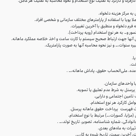
ارفرما و کارکرد به تفکیک نوع استخدام و نحوه محاسبه به تفکیک هر عامل.
ه مرکز هزینه دلخواه.
پویا با استفاده از پارامترهای مختلف سازمانی و شخصی افراد.
ر و… به هر نوع استخدام (رویه پرداخت).
ی آنها جهت ارتباط صحیح سیستم با کارت ساعت و اخذ خلاصه عملکرد ماهانه.
 سنوات،… و نیز نحوه محاسبه آنها به صورت پارامتریک.
ا.
خت.
ه، علی‌الحساب حقوق، پاداش ماهانه،… .
ا واحدهای سازمان.
پرسنل به شرط عدم تعلیق یا تسویه.
تامین اجتماعی و دارایی.
وامل کارکرد هر نوع استخدام.
ک فهرست پرداخت حقوق ماهانه پرسنل.
مزایا، کسورات،…) مرتبط با نوع استخدام.
ادگی، شماره شناسنامه، تصویر، تاریخ تولد،… .
ثیرات به ماه‌های بعدی.
 آخرین سمت، تاریخ شروع به کار،….