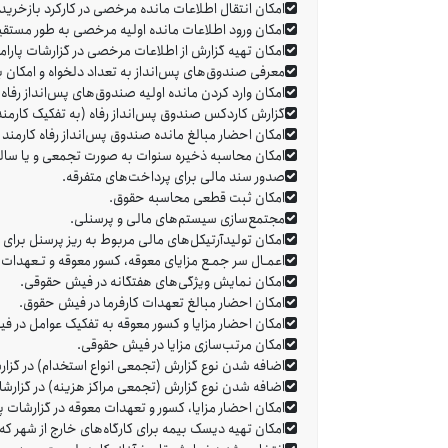
امکان انتقال اطلاعات مانده مرخصی در کارکرد بازخرید
امکان ورود اطلاعات مانده اولیه مرخصی به طور مستقیم 
امکان تهیه گزارش از اطلاعات مرخصی در گزارشات پارام
معرفی صندوق‌های پس‌انداز به تعداد دلخواه و امکان به
امکان وارد کردن مانده اولیه صندوق‌های پس‌انداز رفاه (
گزارش کاردکس صندوق پس‌انداز رفاه (به تفکیک کارمند و
امکان احضار مبالغ مانده صندوق پس‌انداز رفاه کارمند 
امکان محاسبه ذخیره سنوات به صورت تجمعی و یا سالی
صدور سند مالی برای پرداخت‌های متفرقه.
امکان ثبت قطعی محاسبه حقوق.
مجتمع‌سازی سیستم‌های مالی و پرسنلی.
امکان تولیدآرتیکل‌های مالی مربوط به ریز پرسنل برای 
اعمـال سر جمـع مزایای معوقه، کسور معوقه و تـعهدات ک
امکان نمایش ویژگی‌های هفتگانه در فیش حقوقی.
امکان احضار مبالغ تعهدات کارفرما در فیش حقوق.
امکان احضار مزایا و کسور معوقه به تفکیک عوامل در 
امکان مرتب‌سازی مزایا در فیش حقوقی.
اضافه شدن نوع گزارش (تجمعی انواع استخدام) در گزار
اضافه شدن نوع گزارش (تجمعی مراکز هزینه) در گزارشا
امکان احضار مزایا، کسور و تعهدات معوقه در گزارشات پا
امکان تهیه دیسک بیمه برای کارگاه‌های خارج از شهر که مشمول عفو 5 نفر سهم 