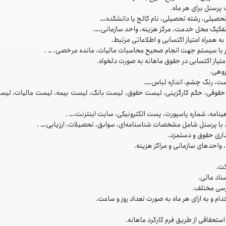
رسنل برای هر ماه.
صیلی، رشته تحصیلی، نام کالج یا دانشکده،…
تفکیک محل خدمت، مرکز هزینه، واحد سازمانی،….
ه همراه امتیاز اکتسابی و اطلاعاتی مرتبط.
کار با سیستم جهت انجام صحیح محاسبات مالیات، مانده مرخصی، … .
متیاز اکتسابی در حقوق ماهانه به صورت دلخواه.
روهی.
ست، رنگ چشم، اندازه لباس،….
 حقوقی، حکم کارگزینی، لیست حقوق، لیست بانک، لیست بیمه، لیست مالیات، لیس
ینامه، شماره پاسپورت، پست الکترونیکی، سایت اینترنت،… .
بط با پرسنل شامل مشخصات شناسنامه‌ای، سوابق، تحصیلات، ارزیابی،… .
داری حقوق و دستمزد.
 واحدهای سازمانی و مراکز هزینه.
کت.
اد مالی.
ترسی مختلف.
م و به ازای هر ماه به صورت تعداد روز و ساعت.
ستحقاقی از طریق فرم کارکرد ماهانه.