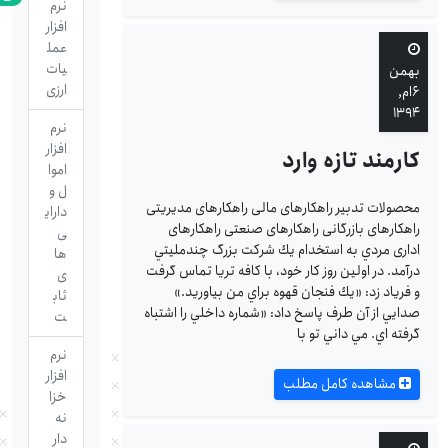
نرم
افزار
عمل
یات
بهمن
ارزی
۶ام,
۱۳۹۴
نرم
افزار
کارمند تازه وارد
اموا
ل و
محصولات تدبیر راهکارهای مالی راهکارهای مدیریتی
دارای
راهکارهای بازرگانی راهکارهای صنعتی راهکارهای
ی
اداری مردي به استخدام يك شركت بزرگ چندمليتي
ها
درآمد. در اولين روز كار خود، با كافه تريا تماس گرفت
ی
و فرياد زد: «يك فنجان قهوه براي من بياوريد.»
ثاب
صدايي از آن طرف پاسخ داد: «شماره داخلي را اشتباه
ت
گرفته اي. مي داني تو با
نرم
افزار
مشاهده کامل مطلب
خزا
نه
دار