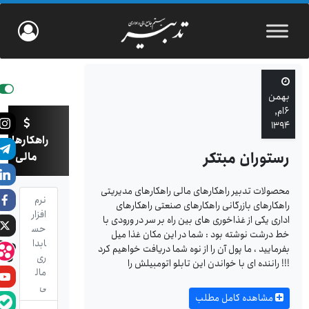
بهمن
۶ام,
۱۳۹۴
راهکارهای
رستوران مبتکر
مالی
محصولات تدبیر راهکارهای مالی راهکارهای مدیریتی
نرم
راهکارهای بازرگانی راهکارهای صنعتی راهکارهای
افزار
اداری یکی از غذاخوری های بین راه بر سر در ورودی با
حس
خط درشت نوشته بود : شما در این مکان غذا میل
ابدا
بفرمایید ، ما پول آن را از نوه شما دریافت خواهیم کرد
ری
!!! راننده ای با خواندن این تابلو اتومبیلش را
مال
ی
مشاهده کامل مطلب