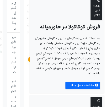
ی و
بهمن
کنتر
۶ام,
ل
۱۳۹۴
نقد
ینگ
فروش کوکاکولا در خاورمیانه
ی
نرم
محصولات تدبیر راهکارهای مالی راهکارهای مدیریتی
افزار
راهکارهای بازرگانی راهکارهای صنعتی راهکارهای
بود
اداری يكي از نمايندگان فروش شركت كوكاكولا،
جه
مايوس و نا اميد از خاورميانه بازگشت. دوستي از وي
و
پرسيد: «چرا در كشورهاي عربي موفق نشدي؟» وي
اعتب
جواب داد: «هنگامي كه من به آنجا رسيدم مطمئن
ارا
بودم كه مي توانم موفق شوم و فروش خوبي داشته
ت
باشم، اما
نرم
مشاهده کامل مطلب
افزار
انبار
و
حس
بهمن
ابدا