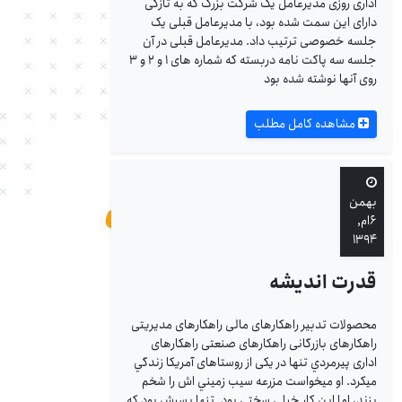
اداری روزی مدیرعامل یک شرکت بزرگ که به تازگی
دارای این سمت شده بود، با مدیرعامل قبلی یک
جلسه خصوصی ترتیب داد. مدیرعامل قبلی در آن
جلسه سه پاکت نامه دربسته که شماره های ۱ و ۲ و ۳
روی آنها نوشته شده بود
مشاهده کامل مطلب
بهمن
۶ام,
۱۳۹۴
قدرت اندیشه
محصولات تدبیر راهکارهای مالی راهکارهای مدیریتی
راهکارهای بازرگانی راهکارهای صنعتی راهکارهای
اداری پيرمردي تنها در يکی از روستاهای آمريکا زندگي
ميکرد. او ميخواست مزرعه سيب زميني اش را شخم
بزند، اما اين کار خيلي سختي بود. تنها پسرش بود که