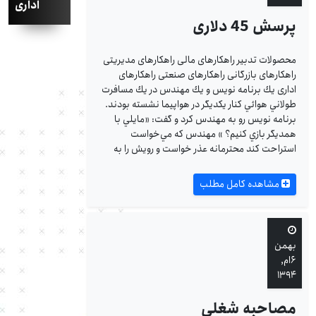
اداری
پرسش 45 دلاری
محصولات تدبیر راهکارهای مالی راهکارهای مدیریتی
راهکارهای بازرگانی راهکارهای صنعتی راهکارهای
اداری يك برنامه‌ نويس و يك مهندس در يك مسافرت
طولاني هوائي كنار يكديگر در هواپيما نشسته بودند.
برنامه‌ نويس رو به مهندس كرد و گفت: «مايلي با
همديگر بازي كنيم؟ » مهندس كه مي‌خواست
استراحت كند محترمانه عذر خواست و رويش را به
مشاهده کامل مطلب
بهمن
۶ام,
۱۳۹۴
مصاحبه شغلی