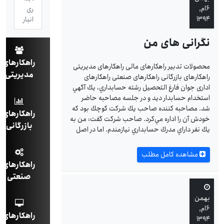
۶ام,
ری
۱۳۹۴
انبار
نگرانی های من
راهکارهای
محصولات تدبیر راهکارهای مالی راهکارهای مدیریتی
مدیریتی
راهکارهای بازرگانی راهکارهای صنعتی راهکارهای
اداری جوان فارغ التحصيل رشته حسابداري، يك آگهي
استخدام حسابدار ديد و در جلسه مصاحبه حاضر
شد. مصاحبه كننده صاحب يك شركت كوچك بود كه
راهکارهای
خودش آن را اداره مي‌كرد. صاحب شركت گفت: من به
بازرگانی
يك نفر داراي مدرك حسابداري نيازمندم. اما در اصل
مشاهده کامل مطلب
راهکارهای
صنعتی
بهمن
۶ام,
راهکارهای
۱۳۹۴