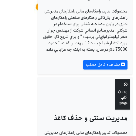
محصولات تدبیر راهکارهای مالی راهکارهای مدیریتی
راهکارهای بازرگانی راهکارهای صنعتی راهکارهای
اداری در پايان مصاحبه شغلي براي استخدام در
شركتي، مدير منابع انساني شركت از مهندس جوان
صفر كيلومتر ام‌آي‌تي پرسيد: " و براي شروع كار، حقوق
مورد انتظار شما چيست؟ " مهندس گفت: "حدود
75000 دلار در سال، بسته به اينكه چه مزايايي داده
مشاهده کامل مطلب
بهمن
۶ام,
۱۳۹۴
مدیریت سنتی و حذف کاغذ
محصولات تدبیر راهکارهای مالی راهکارهای مدیریتی