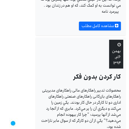
مي توانست به او کمک کند، که او هم در زندان بود .
پيرمرد نامه
مشاهده کامل مطلب
بهمن
۶ام,
۱۳۹۴
کار کردن بدون فکر
محصولات تدبیر راهکارهای مالی راهکارهای مدیریتی
راهکارهای بازرگانی راهکارهای صنعتی راهکارهای
اداری دو تا كارگر در حال كار بودند. يكي زمين را
مي‌كند و ديگري آن را پر مي‌كرد. عابري كه از آنجا رد
مي‌شد از آنها پرسيد: "چرا كار بيهوده انجام
مي‌دهيد؟" يكي از آن دو كارگر كه از سوال عابر ناراحت
شده بود،