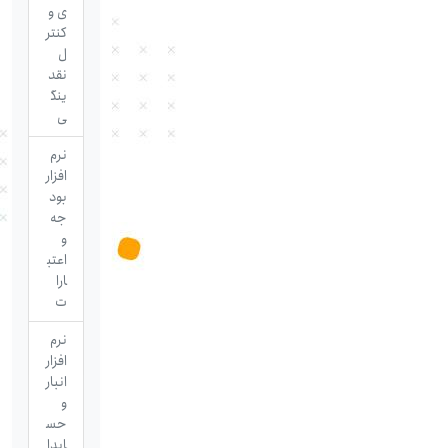
ی و
کنتر
ل
نقد
ینگ
ی
نرم
افزار
بود
جه
و
اعتب
ارا
ت
نرم
افزار
انبار
و
حس
ابدا