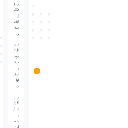
ی و
کنتر
ل
نقد
ینگ
ی
نرم
افزار
بود
جه
و
اعتب
ارا
ت
نرم
افزار
انبار
و
حس
ابدا