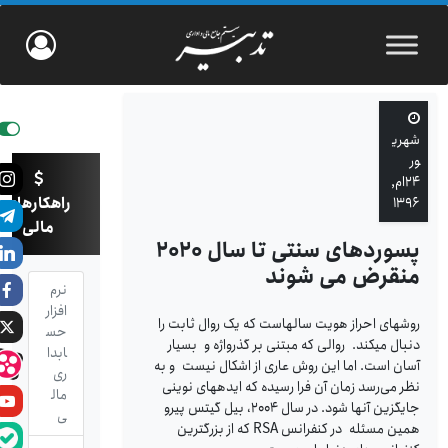
شهری
ور
۲۴ام,
راهکارهای
۱۳۹۶
مالی
پسوردهای سنتی تا سال ۲۰۲۰
منقرض می شوند
نرم
افزار
روش­های احراز هویت سال­هاست که یک روال ثابت را
حس
دنبال می­کند. روالی که مبتنی بر گذرواژه و بسیار
ابدا
آسان است. اما این روش عاری از اشکال نیست و به
ری
نظر می‌رسد زمان آن فرا رسیده که ایده­های نوینی
مال
جایگزین آنها شود. در سال ۲۰۰۴، بیل گیتس پیرو
ی
همین مسئله در کنفرانس RSA که از بزرگترین