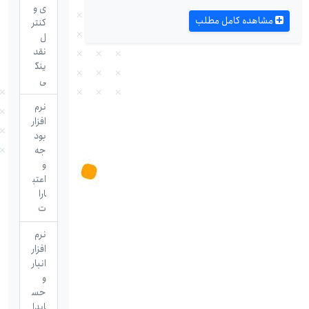
ی و
مشاهده کامل مطلب
کنتر
ل
نقد
ینگ
ی
نرم
افزار
بود
جه
و
اعتب
ارا
ت
نرم
افزار
انبار
و
حس
ابدا