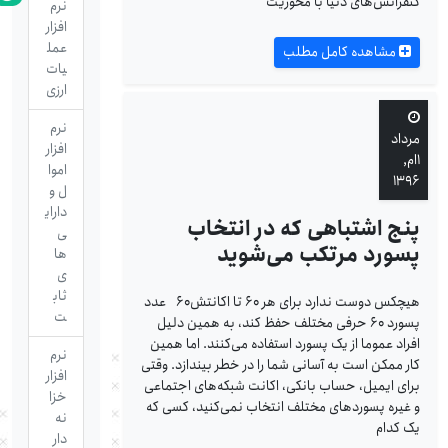
کنفرانس­‌های دنیا با محوریت
نرم
افزار
عمل
مشاهده کامل مطلب
یات
ارزی
نرم
مرداد
افزار
۱ام,
اموا
۱۳۹۶
ل و
دارای
پنج اشتباهی که در انتخاب
ی
پسورد مرتکب می‌شوید
ها
ی
ثاب
هیچ­کس دوست ندارد برای هر ۶۰ تا اکانتش۶۰ عدد
ت
پسورد ۶۰ حرفی مختلف حفظ کند، به همین دلیل
افراد عموما از یک پسورد استفاده می‌کنند. اما همین
نرم
کار ممکن است به آسانی شما را در خطر بیندازد. وقتی
افزار
برای ایمیل، حساب بانکی، اکانت شبکه‌های اجتماعی
خزا
و غیره پسوردهای مختلف انتخاب نمی‌کنید، کسی که
نه
یک کدام
دار