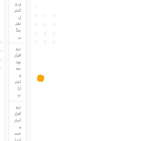
ی و
کنتر
ل
نقد
ینگ
ی
نرم
افزار
بود
جه
و
اعتب
ارا
ت
نرم
افزار
انبار
و
حس
ابدا