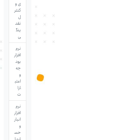
ی و
کنتر
ل
نقد
ینگ
ی
نرم
افزار
بود
جه
و
اعتب
ارا
ت
نرم
افزار
انبار
و
حس
ابدا