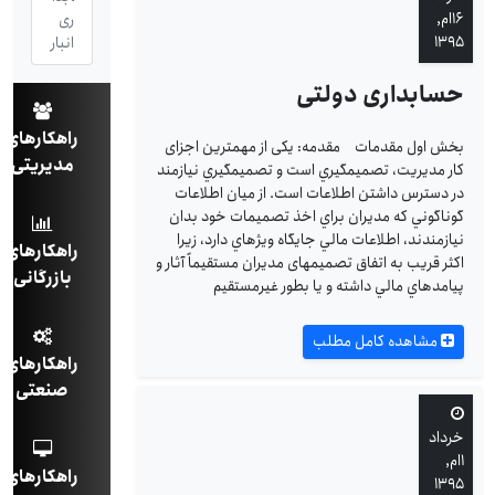
۱۶ام,
ری
۱۳۹۵
انبار
حسابداری دولتی
راهکارهای
بخش اول مقدمات مقدمه: یکی از مهمترین اجزای
مدیریتی
کار مديريت، تصميم‏گيري است و تصميم‎گيري نيازمند
در دسترس داشتن اطلاعات است. از ميان اطلاعات
گوناگوني كه مديران براي اخذ تصميمات خود بدان
نيازمندند، اطلاعات مالي جايگاه ويژه‎اي دارد، زیرا
راهکارهای
اكثر قريب به اتفاق تصميم‏های مديران مستقيماً آثار و
بازرگانی
پيامدهاي مالي داشته و يا بطور غيرمستقيم
مشاهده کامل مطلب
راهکارهای
صنعتی
خرداد
۱ام,
راهکارهای
۱۳۹۵