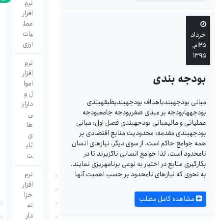
نرم
افزار
عمل
یات
خرداد
ارزی
۲۵ام,
۱۳۹۵
نرم
افزار
بودجه ‏بندی
اموا
ل و
مبانی بودجه‎بندیاهداف بودجه‎بندیطبقه‎بندی
دارای
بودجه‎هابودجه بر مبنای صفربودجه جامعبودجه
ی
عملیاتی و مالیمبانی بودجه‎بندی فصل اول: مبانی
ها
بودجه‎بندی مقدمه: محدودیت منابع اقتصادی بر
ی
همه جوامع حاکم است. از سوی دیگر، نیازهای انسان
ثاب
نامحدود است، لذا جوامع انسانی ناگزیرند تا در
ت
بکارگیری منابع در اختیار به نوعی برنامه‏ریزی نمایند.
به نحوی که نیازهای نامحدود بر حسب اهمیت آنها
نرم
افزار
خزا
مشاهده کامل مطلب
نه
دار