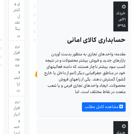
ی و
کنتر
خرداد
ل
۲۱ام,
نقد
۱۳۹۵
ینگ
ی
حسابداری کالای امانی
نرم
افزار
مقدمه: واحدهای تجاری به منظور بدست آوردن
بود
بازارهای جدید و فروش بیشتر محصولات و در نتیجه
جه
کسب سود بیشتر ناچار هستند که دامنه فعالیت‎های
و
خود در مناطق جغرافیایی دیگر (اعم از داخل یا خارج
اعتب
کشور) گسترش دهند. یکی از راه‎های فروش
ارا
محصولات، ایجاد واحدهای تجاری فرعی و یا شعب
ت
متعدد در نقاط مختلف است. اما
نرم
مشاهده کامل مطلب
افزار
انبار
و
حس
خرداد
ابدا