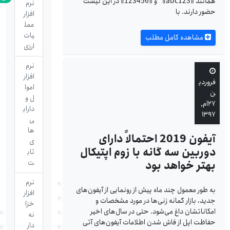
همانند «abc123» و «123456» در این لیست
نرم
حضور دارند. با
افزار
عمل
یات
مشاهده کامل مطلب
ارزی
نرم
افزار
فروردی
اموا
ن
ل و
۲۷ام,
دارای
۱۳۹۷
ی
ها
آیفون 2019 احتمالاً دارای
ی
دوربین سه گانه با زوم اپتیکال
ثاب
بهتر خواهد بود
ت
نرم
به طور معمول چند ماه پیش از رونمایی از آیفون‌های
افزار
جدید، بازار گمانه زنی‌ها در مورد مشخصات و
خزا
امکاناتشان داغ می‌شود. حتی در سال‌های اخیر
نه
حفاظت اپل از فاش شدن اطلاعات آیفون‌های آتی
دار