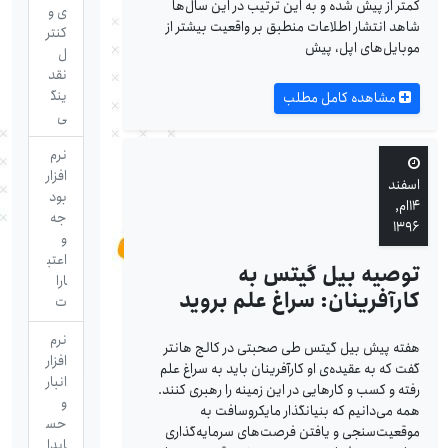
کمتر از پیش شده و به این ترتیب در این سال‌ها
ی و
شاهد انتشار اطلاعات منطبق بر واقعیت بیشتر از
کنتر
موبایل‌های اپل، پیش
ل
نقد
ینگ
مشاهده کامل مطلب
ی
نرم
افزار
اسفند
بود
۱۴ام,
جه
۱۳۹۶
و
اعتب
توصیه بیل گیتس به
ارا
کارآفرینان: سراغ علم بروید
ت
نرم
هفته پیش بیل گیتس طی صحبتی در کالج هانتر
افزار
گفت که به عقیده‌ی او کارآفرینان باید به سراغ علم
انبار
رفته و کسب و کارهایی در این زمینه‌ را رهبری کنند.
و
همه می‌دانیم که بنیانگذار مایکروسافت به
حس
موقعیت‌سنجی و یافتن فرصت‌های سرما‌یه‌گذاری
ابدا