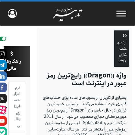
اردیبه
شت
۱۵ام,
راهکارهای
۱۳۹۷
مالی
واژه «Dragon» رایج‌ترین رمز
عبور در اینترنت است
نرم
افزار
بسیاری از کاربران از پسوردهای ساده برای حساب‌های
حس
کاربری خود استفاده می‌کنند. بر اساس جدیدترین
ابدا
گزارش در حال حاضر واژه "Dragon" رایج‌ترین رمز
ری
عبور در فضای مجازی محسوب می‌شود. از سال 2011
مال
شرکت امنیتیSplashData لیستی از محبوب‌ترین
ی
رمزهای عبور را منتشر می‌کند. هر ساله عبارت‌هایی